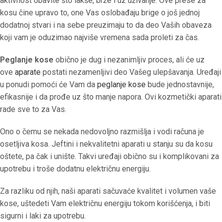
aktivnost obavite što lakše, brže i uz uživanje. Ove prese za
kosu čine upravo to, one Vas oslobađaju brige o još jednoj
dodatnoj stvari i na sebe preuzimaju to da deo Vaših obaveza
koji vam je oduzimao najviše vremena sada proleti za čas.
Peglanje kose
obično je dug i nezanimljiv proces, ali će uz
ove
aparate
postati nezamenljivi deo Vašeg ulepšavanja. Uređaji
u ponudi pomoći će Vam da
peglanje kose
bude jednostavnije,
efikasnije i da prođe uz što manje napora. Ovi kozmetički aparati
rade sve to za Vas.
Ono o čemu se nekada nedovoljno razmišlja i vodi računa je
osetljiva kosa. Jeftini i nekvalitetni aparati u stanju su da kosu
oštete, pa čak i unište. Takvi uređaji obično su i komplikovani za
upotrebu i troše dodatnu električnu energiju.
Za razliku od njih, naši aparati sačuvaće kvalitet i volumen vaše
kose, uštedeti Vam električnu energiju tokom korišćenja, i biti
sigurni i laki za upotrebu.