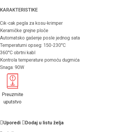
KARAKTERISTIKE
Cik-cak pegla za kosu-krimper
Keramičke grejne ploče
Automatsko gašenje posle jednog sata
Temperaturni opseg: 150-230°C
360°C obrtni kabl
Kontrola temperature pomoću dugmića
Snaga: 90W
Preuzmite
uputstvo
Uporedi
Dodaj u listu želja