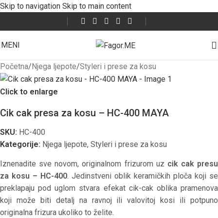
Skip to navigation
Skip to main content
MENI
Početna
/
Njega ljepote
/
Styleri i prese za kosu
Click to enlarge
Cik cak presa za kosu – HC-400 MAYA
SKU:
HC-400
Kategorije:
Njega ljepote
,
Styleri i prese za kosu
Iznenadite sve novom, originalnom frizurom uz
cik cak presu
za kosu – HC-400
. Jedinstveni oblik keramičkih ploča koji se
preklapaju pod uglom stvara efekat cik-cak oblika pramenova
koji može biti detalj na ravnoj ili valovitoj kosi ili potpuno
originalna frizura ukoliko to želite.