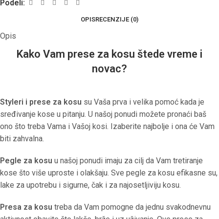
Podeli:
OPIS
RECENZIJE (0)
Opis
Kako Vam prese za kosu štede vreme i
novac?
Styleri i prese za kosu
su Vaša prva i velika pomoć kada je
sređivanje kose u pitanju. U našoj ponudi možete pronaći baš
ono što treba Vama i Vašoj kosi. Izaberite najbolje i ona će Vam
biti zahvalna.
Pegle za kosu
u našoj ponudi imaju za cilj da Vam tretiranje
kose što više uproste i olakšaju. Sve pegle za kosu efikasne su,
lake za upotrebu i sigurne, čak i za najosetljiviju kosu.
Presa za kosu
treba da Vam pomogne da jednu svakodnevnu