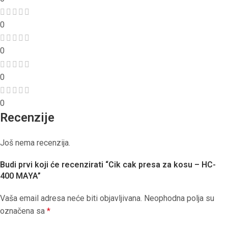
0
0
0
0
Recenzije
Još nema recenzija.
Budi prvi koji će recenzirati “Cik cak presa za kosu – HC-
400 MAYA”
Vaša email adresa neće biti objavljivana.
Neophodna polja su
označena sa
*