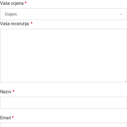
Vaša ocjena
*
Vaša recenzija:
*
Naziv
*
Email
*