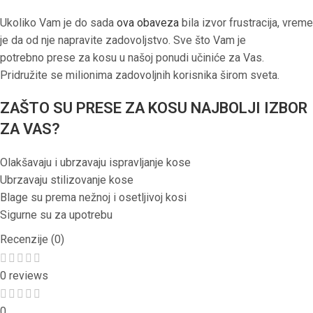
Ukoliko Vam je do sada
ova obaveza
bila izvor frustracija, vreme
je da od nje napravite zadovoljstvo. Sve što Vam je
potrebno prese za kosu u našoj ponudi učiniće za Vas.
Pridružite se milionima zadovoljnih korisnika širom sveta.
ZAŠTO SU PRESE ZA KOSU NAJBOLJI IZBOR
ZA VAS?
Olakšavaju i ubrzavaju ispravljanje kose
Ubrzavaju stilizovanje kose
Blage su prema nežnoj i osetljivoj kosi
Sigurne su za upotrebu
Recenzije (0)
0 reviews
0