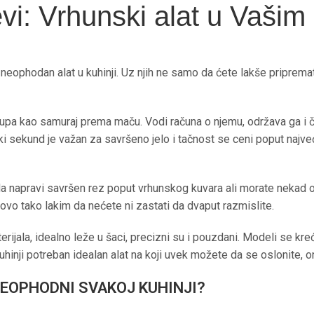
evi: Vrhunski alat u Vaši
 neophodan alat u kuhinji. Uz njih ne samo da ćete lakše priprem
pa kao samuraj prema maču. Vodi računa o njemu, održava ga i č
i sekund je važan za savršeno jelo i tačnost se ceni poput najveće
 napravi savršen rez poput vrhunskog kuvara ali morate nekad očisti
 ovo tako lakim da nećete ni zastati da dvaput razmislite.
terijala, idealno leže u šaci, precizni su i pouzdani. Modeli se kr
hinji potreban idealan alat na koji uvek možete da se oslonite, 
NEOPHODNI SVAKOJ KUHINJI?