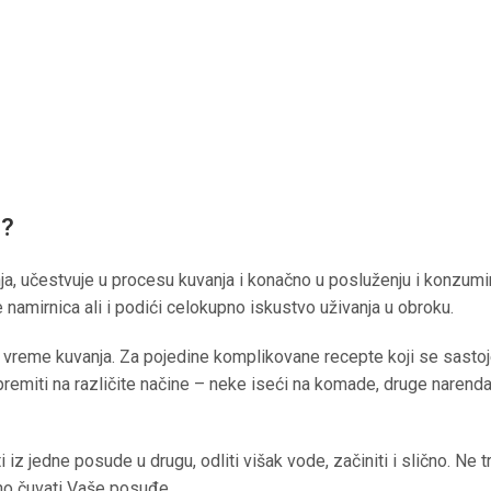
I?
 učestvuje u procesu kuvanja i konačno u posluženju i konzumiran
 namirnica ali i podići celokupno iskustvo uživanja u obroku.
 vreme kuvanja. Za pojedine komplikovane recepte koji se sastoje
remiti na različite načine – neke iseći na komade, druge narendati
 iz jedne posude u drugu, odliti višak vode, začiniti i slično. Ne t
eno čuvati Vaše posuđe.