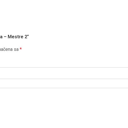
va – Mestre 2”
načena sa
*