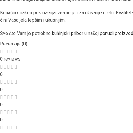
Konačno, nakon posluženja, vreme je i za uživanje u jelu. Kvalit
čini Vaša jela lepšim i ukusnijim.
Sve što Vam je potrebno
kuhinjski pribor
u našoj
ponudi proizvo
Recenzije (0)
0 reviews
0
0
0
0