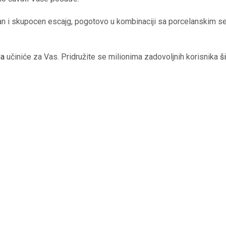
etan i skupocen escajg, pogotovo u kombinaciji sa porcelanskim se
da
učiniće za Vas. Pridružite se milionima zadovoljnih korisnika
š