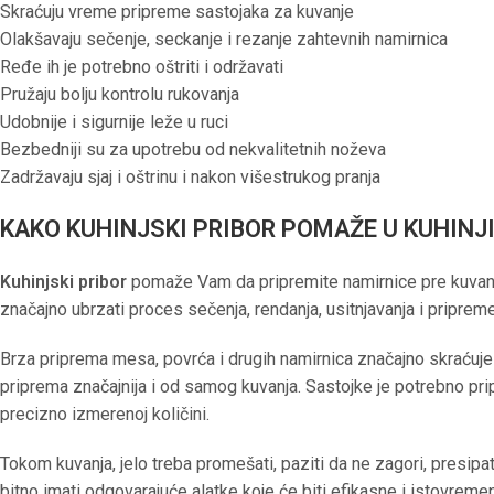
Skraćuju vreme pripreme sastojaka za kuvanje
Olakšavaju sečenje, seckanje i rezanje zahtevnih namirnica
Ređe ih je potrebno oštriti i održavati
Pružaju bolju kontrolu rukovanja
Udobnije i sigurnije leže u ruci
Bezbedniji su za upotrebu od nekvalitetnih noževa
Zadržavaju sjaj i oštrinu i nakon višestrukog pranja
KAKO KUHINJSKI PRIBOR POMAŽE U KUHINJ
Kuhinjski pribor
pomaže Vam da pripremite namirnice pre kuvanja,
značajno ubrzati proces sečenja, rendanja, usitnjavanja i pripreme
Brza priprema mesa, povrća i drugih namirnica značajno skraćuje
priprema značajnija i od samog kuvanja. Sastojke je potrebno prip
precizno izmerenoj količini.
Tokom kuvanja, jelo treba promešati, paziti da ne zagori, presipati
bitno imati odgovarajuće alatke koje će biti efikasne i istovrem