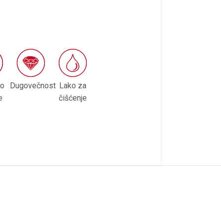
no
Dugovečnost
Lako za
e
čišćenje