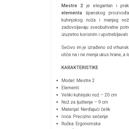
Mestre 2
je elegantan i pra
elementa
španskog proizvođ
kuhinjskog noža i manjeg noža
zadovoljavaju sveobuhvatne pot
izuzetno korisnim i upotrebljavat
Sečivo im je izrađeno od vrhunsko
utiče na i ne menja ukus hrane, a 
KARAKTERISTIKE
Model: Mestre 2
Elementi:
Veliki kuhinjski nož – 20 cm
Nož za ljuštenje – 9 cm
Materijal: Nerđajući čelik
Ivica: Precizno sečenje
Ručka: Ergonomska