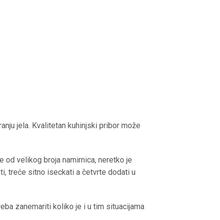
ju jela. Kvalitetan kuhinjski pribor može
 od velikog broja namirnica, neretko je
, treće sitno iseckati a četvrte dodati u
reba zanemariti koliko je i u tim situacijama