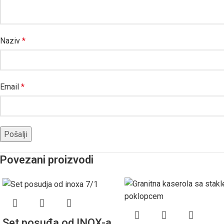
Naziv
*
Email
*
Povezani proizvodi
Set posuđa od INOX-a