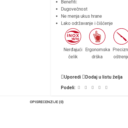
Benefiti:
Dugovečnost
Ne menja ukus hrane
Lako održavanje i čišćenje
Nerđajući
Ergonomska
Preciz
čelik
drška
oštrenj
Uporedi
Dodaj u listu želja
Podeli:
OPIS
RECENZIJE (0)