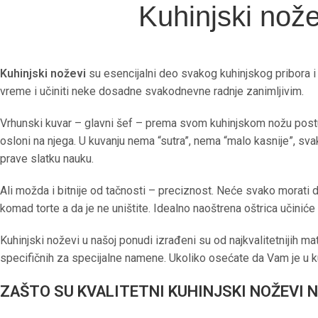
Kuhinjski nož
Kuhinjski noževi
su esencijalni deo svakog kuhinjskog pribora i
vreme i učiniti neke dosadne svakodnevne radnje zanimljivim.
Vrhunski kuvar – glavni šef – prema svom kuhinjskom nožu postu
osloni na njega. U kuvanju nema “sutra”, nema “malo kasnije”, svak
prave slatku nauku.
Ali možda i bitnije od tačnosti – preciznost. Neće svako morati da
komad torte a da je ne uništite. Idealno naoštrena oštrica učiniće
Kuhinjski noževi u našoj ponudi izrađeni su od najkvalitetnijih ma
specifičnih za specijalne namene. Ukoliko osećate da Vam je u ku
ZAŠTO SU KVALITETNI KUHINJSKI NOŽEVI 