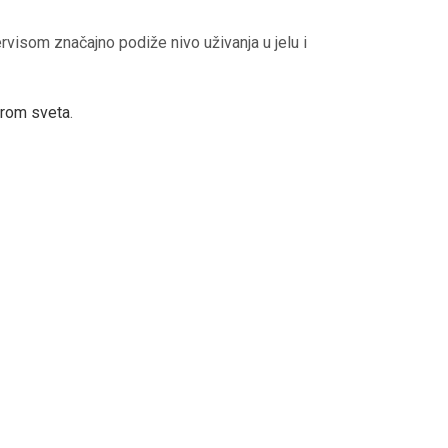
rvisom značajno podiže nivo uživanja u jelu i
irom sveta
.