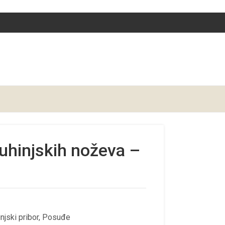
uhinjskih noževa –
njski pribor
,
Posuđe