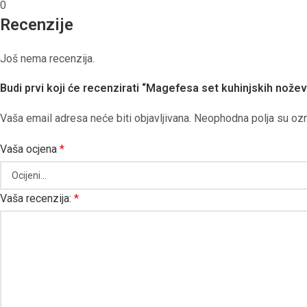
0
Recenzije
Još nema recenzija.
Budi prvi koji će recenzirati “Magefesa set kuhinjskih nože
Vaša email adresa neće biti objavljivana.
Neophodna polja su oz
Vaša ocjena
*
Vaša recenzija:
*