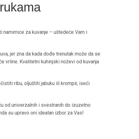
m rukama
ati namirnice za kuvanje – uštedeće Vam i
uva, jer zna da kada dođe trenutak može da se
 vrline. Kvalitetni kuhinjski noževi od kuvanja
ti ribu, oljuštiti jabuku ili krompir, iseći
eću od univerzalnih i svestranih do izuzetno
onda su upravo oni idealan izbor za Vas!