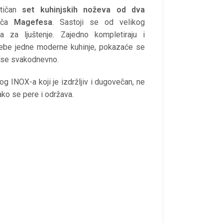
ktičan
set kuhinjskih noževa od dva
ača
Magefesa
. Sastoji se od velikog
 za ljuštenje. Zajedno kompletiraju i
rebe jedne moderne kuhinje, pokazaće se
i se svakodnevno.
g INOX-a koji je izdržljiv i dugovečan, ne
lako se pere i održava.